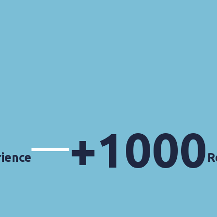
+
1000
rience
R