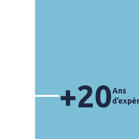
+
20
Ans
d’expé